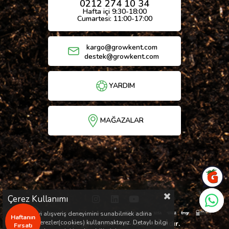
0212 274 10 34
Hafta içi 9:30-18:00
Cumartesi: 11:00-17:00
kargo@growkent.com
destek@growkent.com
YARDIM
MAĞAZALAR
Çerez Kullanımı
Sizlere en iyi alışveriş deneyimini sunabilmek adına
Haftanın
sitemizde çerezler(cookies) kullanmaktayız. Detaylı bilgi
© Copyright 2026 / Her hakkı saklıdır.
Fırsatı