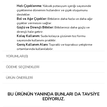
Hızlı Çiçeklenme:
Yüksek potasyum içeriği sayesinde
çiçeklenme dönemini hızlandırır ve çiçek oluşumunu
destekler.
Bol ve Ağır Çiçekler:
Bitkilerin daha fazla ve daha ağır
çiçekler vermesini sağlar.
Güçlü ve Dirençli Bitkiler:
Bitkilerinizi daha güçlü ve
dirençli hale getirir.
Kolay Kullanım:
Suda kolayca çözünen toz formu
sayesinde kullanımı pratiktir.
Geniş Kullanım Alanı:
Topraklı ve topraksız yetiştirme
ortamlarında kullanılabilir.
Tam Beslenme:
Çiçeklenme dönemi boyunca bitkilerin
YORUMLAR
(0)
ihtiyaç duyduğu tüm besinleri dengeli bir şekilde sağlar.
Green House Feeding Short Flowering Nasıl
Kullanılır?
ÖDEME SEÇENEKLERI
→
Kullanım tablosu için tıklayınız
←
ÜRÜN ÖNERILERI
BU ÜRÜNÜN YANINDA BUNLARI DA TAVSIYE
EDIYORUZ.