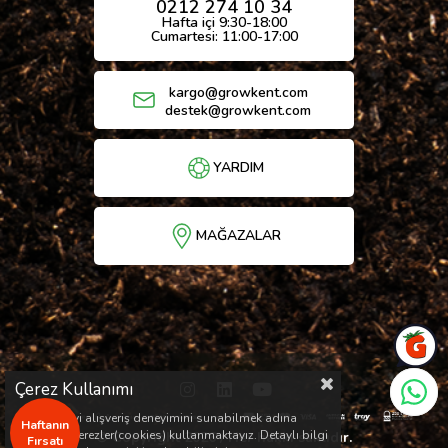
0212 274 10 34
Hafta içi 9:30-18:00
Cumartesi: 11:00-17:00
kargo@growkent.com
destek@growkent.com
YARDIM
MAĞAZALAR
Çerez Kullanımı
Sizlere en iyi alışveriş deneyimini sunabilmek adına
Haftanın
sitemizde çerezler(cookies) kullanmaktayız. Detaylı bilgi
© Copyright 2026 / Her hakkı saklıdır.
Fırsatı