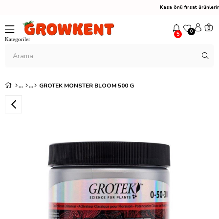
Kasa önü fırsat ürünle
0
0
5
GROTEK MONSTER BLOOM 500 G