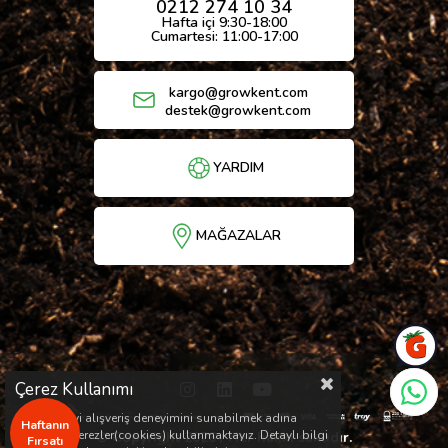
0212 274 10 34
Hafta içi 9:30-18:00
Cumartesi: 11:00-17:00
kargo@growkent.com
destek@growkent.com
YARDIM
MAĞAZALAR
Çerez Kullanımı
Sizlere en iyi alışveriş deneyimini sunabilmek adına
Haftanın
sitemizde çerezler(cookies) kullanmaktayız. Detaylı bilgi
© Copyright 2026 / Her hakkı saklıdır.
Fırsatı