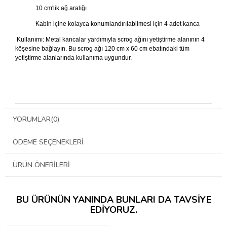
10 cm'lik ağ aralığı
Kabin içine kolayca konumlandırılabilmesi için 4 adet kanca
Kullanımı: Metal kancalar yardımıyla scrog ağını yetiştirme alanının 4
köşesine bağlayın. Bu scrog ağı 120 cm x 60 cm ebatındaki tüm
yetiştirme alanlarında kullanıma uygundur.
YORUMLAR
(0)
ÖDEME SEÇENEKLERI
ÜRÜN ÖNERILERI
BU ÜRÜNÜN YANINDA BUNLARI DA TAVSIYE
EDIYORUZ.