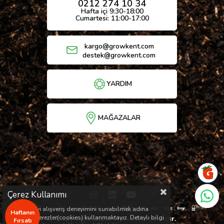
0212 274 10 34
Hafta içi 9:30-18:00
Cumartesi: 11:00-17:00
kargo@growkent.com
destek@growkent.com
YARDIM
MAĞAZALAR
Çerez Kullanımı
Sizlere en iyi alışveriş deneyimini sunabilmek adına
Haftanın
sitemizde çerezler(cookies) kullanmaktayız. Detaylı bilgi
© Copyright 2026 / Her hakkı saklıdır.
Fırsatı