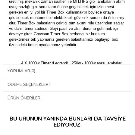
üretilmiş mekanik zaman saatleri ile MH,HPS gibi lambaların akım
uyuşmazlığı gibi sorunların önüne geçebilmek için izlenmesi
gereken en iyi yol bir Timer Box kullanmaktır böylece ortaya
çıkabilecek muhtemel bir elektriksel güvenlik sorunu da önlenmiş
olur. Timer Box balastların çektiği tüm akımı röle üzerinden sağlar
ve dahili timer sadece röleyi pasif ve aktif duruma getirmek için
devreye girer.
Growsan
Timer Box herhangi bir kurulum
gerektirmez tek yapmanız gereken balastlarınızı bağlayıp, box
üzerindeki timeri ayarlamanız yeterlidir.
4 X 1000w Timer (Legrand) 250w - 1000w arası lambalar
için uygundur
YORUMLAR
(0)
1 X 7/24 Çalışır harici giriş
1 X Isıtıcı girişi ( Isıtıcı, timer kapandığı zaman devreye
ÖDEME SEÇENEKLERI
girer)
1 X Bağlı fiş çıkışı
2 Yıl garanti
ÜRÜN ÖNERILERI
BU ÜRÜNÜN YANINDA BUNLARI DA TAVSIYE
EDIYORUZ.