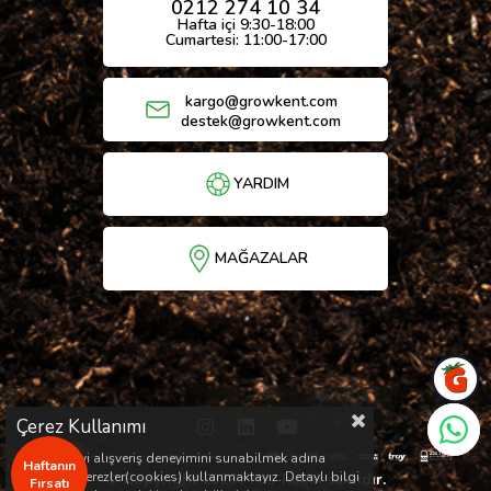
0212 274 10 34
Hafta içi 9:30-18:00
Cumartesi: 11:00-17:00
kargo@growkent.com
destek@growkent.com
YARDIM
MAĞAZALAR
Çerez Kullanımı
Sizlere en iyi alışveriş deneyimini sunabilmek adına
Haftanın
sitemizde çerezler(cookies) kullanmaktayız. Detaylı bilgi
© Copyright 2026 / Her hakkı saklıdır.
Fırsatı