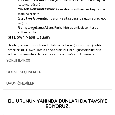
kolayca düşürür.
Yüksek Konsantrasyon:
Az miktarda kullanarak büyük etki
elde edersiniz.
Stabil ve Güvenilir:
Fosforik asit sayesinde uzun süreli etki
sağlar.
Geniş Uygulama Alanı:
Farklı hidroponik sistemlerde
kullanılabilir.
pH Down Nasıl Çalışır?
Bitkiler, besin maddelerini belirli bir pH aralığında en iyi şekilde
emerler. pH Down, besin çözeltisinin pH'ını düşürerek bitkilerin
köklerinin besinleri daha kolay almasını sağlar. Bu sayede
bitkileriniz daha sağlıklı büyür ve daha verimli olur.
YORUMLAR
(0)
Growth Technology
pH Down Nasıl Kullanılır?
ÖDEME SEÇENEKLERI
Dozaj:
Çok güçlü bir ürün olduğu için çok az miktarda
kullanılması yeterlidir.
Uygulama:
Besin çözeltisine damla damla ekleyerek pH
ÜRÜN ÖNERILERI
seviyesini yavaşça düşürün.
Ölçüm:
pH seviyesini düzenli olarak ölçerek istenen değere
ulaştığınızdan emin olun.
Güvenlik:
Asitli bir ürün olduğu için kullanırken eldiven ve
BU ÜRÜNÜN YANINDA BUNLARI DA TAVSIYE
gözlük gibi koruyucu ekipman kullanın.
EDIYORUZ.