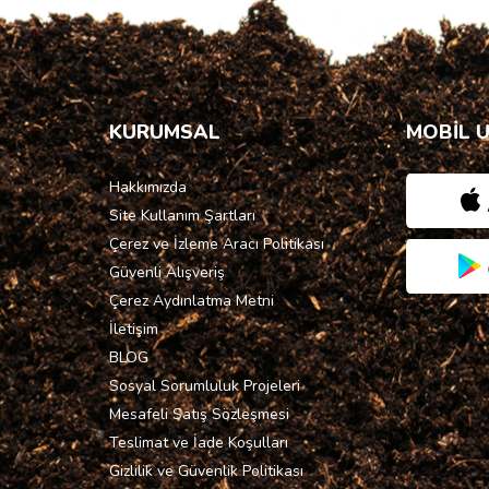
KURUMSAL
MOBİL 
Hakkımızda
Site Kullanım Şartları
Çerez ve İzleme Aracı Politikası
Güvenli Alışveriş
Çerez Aydınlatma Metni
İletişim
BLOG
Sosyal Sorumluluk Projeleri
Mesafeli Satış Sözleşmesi
Teslimat ve İade Koşulları
Gizlilik ve Güvenlik Politikası