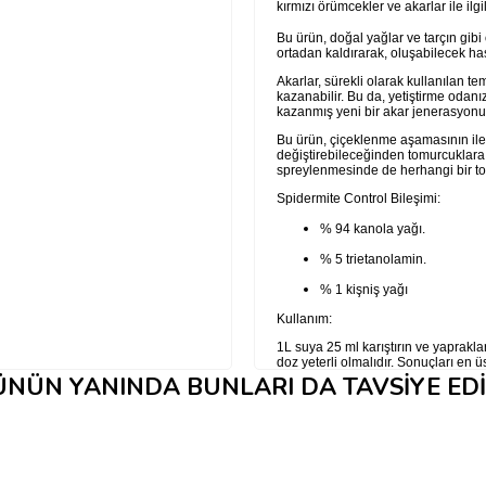
kırmızı örümcekler ve akarlar ile ilg
Bu ürün, doğal yağlar ve tarçın gibi ö
ortadan kaldırarak, oluşabilecek hasa
Akarlar, sürekli olarak kullanılan te
kazanabilir. Bu da, yetiştirme odanı
kazanmış yeni bir akar jenerasyonu 
Bu ürün, çiçeklenme aşamasının ileri
değiştirebileceğinden tomurcuklara
spreylenmesinde de herhangi bir tok
Spidermite Control Bileşimi:
% 94 kanola yağı.
% 5 trietanolamin.
% 1 kişniş yağı
Kullanım:
1L suya 25 ml karıştırın ve yapraklar
doz yeterli olmalıdır. Sonuçları en 
öneririz. Yeni akarlar görürseniz iş
NÜN YANINDA BUNLARI DA TAVSIYE ED