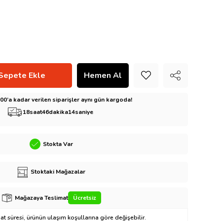
5:00’a kadar verilen siparişler aynı gün kargoda!
18
saat
46
dakika
13
saniye
Stokta Var
Stoktaki Mağazalar
Mağazaya Teslimat
Ücretsiz
t süresi, ürünün ulaşım koşullarına göre değişebilir.