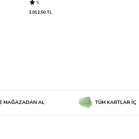
5
3.012,50 TL
AZADAN AL
TÜM KARTLAR İÇİN TAKS