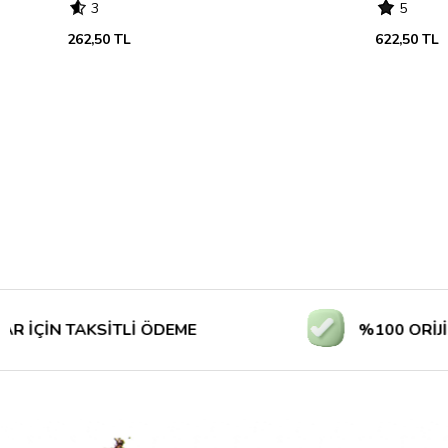
3
5
262,50 TL
622,50 TL
N TAKSİTLİ ÖDEME
%100 ORİJİNAL Ü