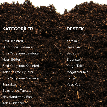
KATEGORİLER
DESTEK
Bitki Besinleri
Yardım
Hidroponik Sistemler
Hesabım
Bitki Yetiştirme Lambaları
Sepetim
Hazır Setler
Siparişlerim
Bitki Yetiştirme Kabinleri
Kargo Takip
Köklendirme Ürünleri
Mağazalarımız
Bitki Yetiştirme Medyaları
İletişim
Topraklar
Yeşil Puan
Saksılar ve Tablalar
Havalandırma / Fan
Koku Gidericiler