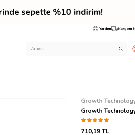
erinde sepette %10 indi
Yardım
Kargom 
Growth Technolog
Growth Technology
710,19 TL