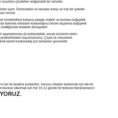
ili sorunları çözebilen olağanüstü bir üründür.
zler içerir. Örümcekleri ve larvaları kolay ve hızlı bir şekilde
rı sınırlar.
mel insektisitlere kolayca adapte olabilir ve bunlara bağışıklık
zda farkında olmadan kullandığınız böcek ilaçlarına bağışıklık
ürettiğinizde felakete dönüşebilir.
 aşamalarında da kullanılabilir, ancak ürünlerin tadını
 püskürtmekten kaçınmalısınız. Çiçek ve meyvelere
sik kalıntı bırakmadığı için tamamen güvenlidir.
ın her iki tarafına püskürtün. Sorunu ortadan kaldırmak için tek bir
üst düzeye çıkarmak için her 10-12 günde bir tedaviyi tekrarlamanızı
lemi 10 gün sonra tekrarlayın.
IYORUZ.