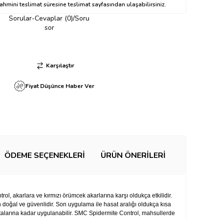
hmini teslimat süresine teslimat sayfasından ulaşabilirsiniz.
Sorular-Cevaplar (0)/Soru
sor
Karşılaştır
Fiyat Düşünce Haber Ver
ÖDEME SEÇENEKLERI
ÜRÜN ÖNERILERI
l, akarlara ve kırmızı örümcek akarlarına karşı oldukça etkilidir.
 doğal ve güvenlidir. Son uygulama ile hasat aralığı oldukça kısa
alarına kadar uygulanabilir. SMC Spidermite Control, mahsullerde