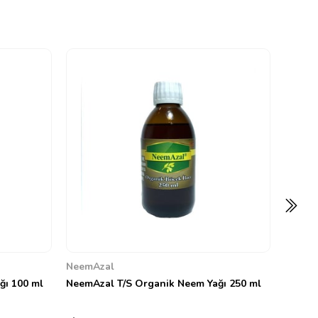
Grows
Sera B
5
179,78
NeemAzal
ğı 100 ml
NeemAzal T/S Organik Neem Yağı 250 ml