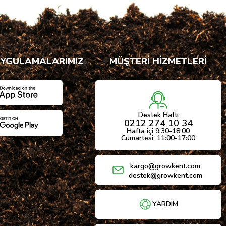
UYGULAMALARIMIZ
MÜŞTERİ HİZMETLERİ
Destek Hattı
0212 274 10 34
Hafta içi 9:30-18:00
Cumartesi: 11:00-17:00
kargo@growkent.com
destek@growkent.com
YARDIM