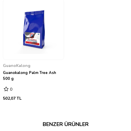
İçerdiği fosfor, enerji transferi ve kök gelişimi için önemlidirken,
magnezyum ise fotosentezde merkezi bir role sahiptir. Palmiye
ağacı külünün doğal yapısı, toprağın pH dengesini düzenleyerek
bitkilerin diğer besinleri daha iyi emmesine yardımcı olur.
Guanokalong® Yarasa Gübresi ile birlikte kullanıldığında, bu
organik besinler birbirini tamamlayarak daha güçlü ve verimli bir
çiçeklenme dönemi sunar.
GK-Organics® Palmiye Ağacı Külü Nasıl Kullanılır?
ÖNEMLİ NOT:
Palmiye ağacı külü suda kolayca çözünen ve
toprağa hızla karışan güçlü bir besindir. Dikkatli kullanılması
tavsiye edilir. Yüksek pH değerine (10) sahip olduğu için aşırı
GuanoKalong
kullanımından kaçının.
Guanokalong Palm Tree Ash
Dış Mekan Uygulama:
500 g
Başlangıç Uygulaması:
5-10 metrekarelik yetiştirme
alanı için 1 litre GK-Organics® Palmiye Ağacı Külü
0
yeterlidir. Çiçeklenmenin ikinci haftasından itibaren
uygulanmaya başlanır.
502,07 TL
Sulama ile Uygulama:
5 litre suya
50 ml
GK-
Organics® Palmiye Ağacı Külü karıştırılarak bitkiler
sulanır. Bu uygulama
2 haftada bir
tekrarlanır.
Toprağa Karıştırma (Takviye):
İlerleyen evrelerde
BENZER ÜRÜNLER
ihtiyaç duyulursa, toprak yüzeyine bir miktar (bitki
büyüklüğüne göre avuç içi kadar) serpilip toprağa