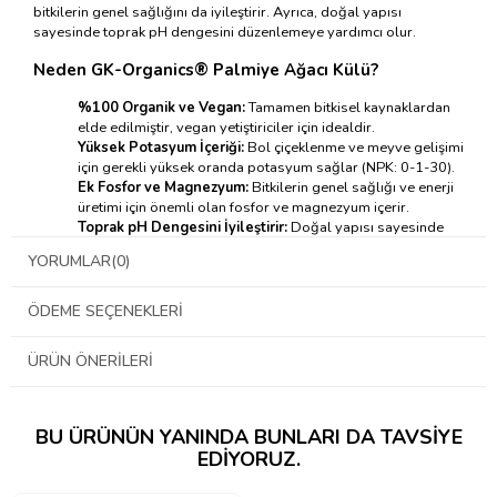
bitkilerin genel sağlığını da iyileştirir. Ayrıca, doğal yapısı
sayesinde toprak pH dengesini düzenlemeye yardımcı olur.
Neden GK-Organics® Palmiye Ağacı Külü?
%100 Organik ve Vegan:
Tamamen bitkisel kaynaklardan
elde edilmiştir, vegan yetiştiriciler için idealdir.
Yüksek Potasyum İçeriği:
Bol çiçeklenme ve meyve gelişimi
için gerekli yüksek oranda potasyum sağlar (NPK: 0-1-30).
Ek Fosfor ve Magnezyum:
Bitkilerin genel sağlığı ve enerji
üretimi için önemli olan fosfor ve magnezyum içerir.
Toprak pH Dengesini İyileştirir:
Doğal yapısı sayesinde
toprak pH değerinin dengelenmesine yardımcı olur.
YORUMLAR
(0)
Guanokalong® ile Sinerji:
Guanokalong® Yarasa Gübresi
ile birlikte kullanıldığında çiçeklenme verimini artırır.
Geniş Kullanım Alanı:
Sebze bahçelerinde, iç ve dış mekan
ÖDEME SEÇENEKLERI
yetiştiriciliğinde kullanıma uygundur.
Kolay Uygulama:
Toz formu sayesinde kolayca suya
ÜRÜN ÖNERILERI
karıştırılır veya toprağa serpilerek uygulanır.
GK-Organics® Palmiye Ağacı Külü Nasıl Çalışır?
GK-Organics® Palmiye Ağacı Külü'nün yüksek potasyum içeriği,
BU ÜRÜNÜN YANINDA BUNLARI DA TAVSIYE
çiçeklenme dönemindeki bitkilerin artan potasyum ihtiyacını doğal
EDIYORUZ.
yollarla karşılar. Potasyum, bol çiçek oluşumu, meyve tutumu,
meyve kalitesi ve genel bitki sağlığı için kritik bir besin elementidir.