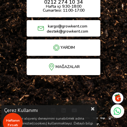
0212 274 10 34
Hafta içi 9:30-18:00
Cumartesi: 11:00-17:00
kargo@growkent.com
destek@growkent.com
YARDIM
MAĞAZALAR
Çerez Kullanımı
Sizlere en iyi alışveriş deneyimini sunabilmek adına
Haftanın
sitemizde çerezler(cookies) kullanmaktayız. Detaylı bilgi
© Copyright 2026 / Her hakkı saklıdır.
Fırsatı