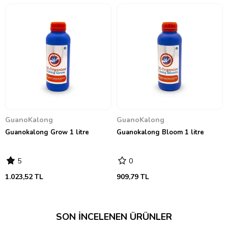
hafifçe karıştırılarak sulama yapılır. Dozajı dikkatli
ayarlayın.
Saksı / İç Mekan Uygulama:
Toprağa Karıştırma:
Çiçeklenme evresinde, 15 litre
toprağa
50 ml
Guanokalong® Palmiye Ağacı Külü
karıştırılarak kullanılır.
Üstten Uygulama (Takviye):
İlerleyen evrelerde
tekrar uygulama gerektiğinde, toprak yüzeyine az
miktarda (küçük bir avuç) serpilip bol su ile sulanır.
Dozajı dikkatli ayarlayın.
→
Kullanım tablosu için tıklayınız
←
GuanoKalong
GuanoKalong
Guanokalong Grow 1 litre
Guanokalong Bloom 1 litre
5
0
1.023,52 TL
909,79 TL
SON İNCELENEN ÜRÜNLER