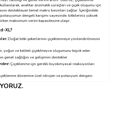
ullanılarak, anahtar enzimatik süreçleri ve çiçek oluşumu için
sını destekleyen temel makro besinleri sağlar. İçeriğindeki
potasyumun dengeli karışımı sayesinde, bitkileriniz yüksek
tirken maksimum verim kapasitesine ulaşır.
ud-XL?
ler:
Doğal bitki şekerlerinin çiçeklenmeye yönlendirilmesini
 yoğun ve kaliteli çiçek/meyve oluşumunu teşvik eder.
nin genel sağlığını ve gelişimini destekler.
dırır:
Çiçeklenme için gerekli biyokimyasal reaksiyonları
çeklenme dönemine özel nitrojen ve potasyum dengesi
IYORUZ.
ilerinizin genetik potansiyellerini tam anlamıyla kullanmasını
ıl Kullanılır?
layınız
←