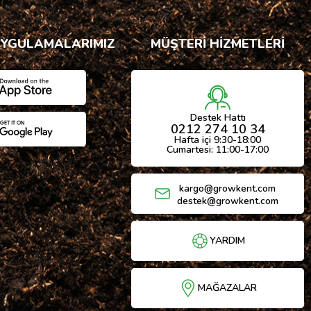
UYGULAMALARIMIZ
MÜŞTERİ HİZMETLERİ
Destek Hattı
0212 274 10 34
Hafta içi 9:30-18:00
Cumartesi: 11:00-17:00
kargo@growkent.com
destek@growkent.com
YARDIM
MAĞAZALAR