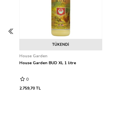
TÜKENDI
House Garden
House Garden BUD XL 1 litre
0
2.759,70 TL