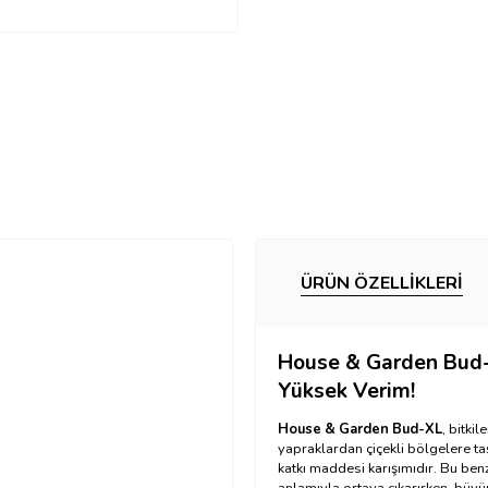
ÜRÜN ÖZELLIKLERI
House & Garden Bud-
Yüksek Verim!
House & Garden Bud-XL
, bitkil
yapraklardan çiçekli bölgelere taş
katkı maddesi karışımıdır. Bu benz
anlamıyla ortaya çıkarırken, büyüm