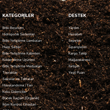
KATEGORİLER
DESTEK
Bitki Besinleri
Yardım
Hidroponik Sistemler
Hesabım
Bitki Yetiştirme Lambaları
Sepetim
Hazır Setler
Siparişlerim
Bitki Yetiştirme Kabinleri
Kargo Takip
Köklendirme Ürünleri
Mağazalarımız
Bitki Yetiştirme Medyaları
İletişim
Topraklar
Yeşil Puan
Saksılar ve Tablalar
Havalandırma / Fan
Koku Gidericiler
Böcek İlaçları (Organik)
İklim Kontrol Cihazları