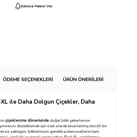
Gelince Haber Ver
ÖDEME SEÇENEKLERI
ÜRÜN ÖNERILERI
XL ile
Daha Dolgun Çiçekler, Daha
erin
çiçeklenme döneminde
doğal bitki şekerlerinin
ınmasını desteklemek için özel olarak tasarlanmış tescilli bir
ersiz yaklaşım, bitkilerinizin genetik potansiyellerini tam
eyi, canlılığı ve genel verimi artırır. Bud-XL, çiçeklenme