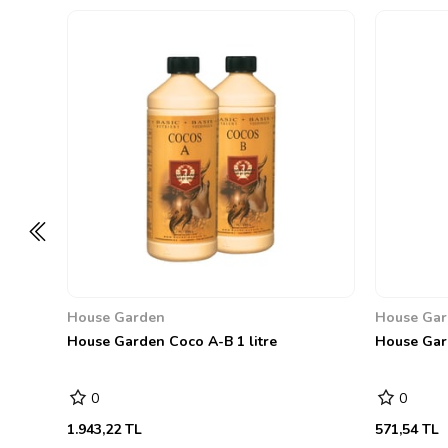
House Garden
House Ga
House Garden Coco A-B 1 litre
House Gar
0
0
1.943,22 TL
571,54 TL