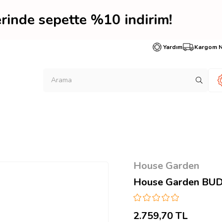
lerinde sepette %10 indi
Yardım
Kargom 
House Garden
House Garden BUD 
2.759,70 TL