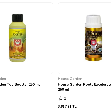
rden
House Garden
den Top Booster 250 ml
House Garden Roots Excelurat
250 ml
0
3.617,91 TL