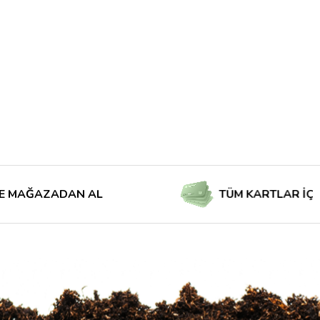
AZADAN AL
TÜM KARTLAR İÇİN TAKS