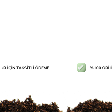
N TAKSİTLİ ÖDEME
%100 ORİJİNAL Ü