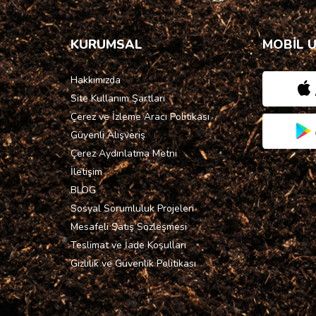
KURUMSAL
MOBİL 
Hakkımızda
Site Kullanım Şartları
Çerez ve İzleme Aracı Politikası
Güvenli Alışveriş
Çerez Aydınlatma Metni
İletişim
BLOG
Sosyal Sorumluluk Projeleri
Mesafeli Satış Sözleşmesi
Teslimat ve İade Koşulları
Gizlilik ve Güvenlik Politikası