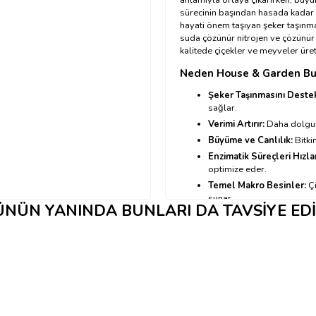
sürecinin başından hasada kadar k
hayati önem taşıyan şeker taşınma
suda çözünür nitrojen ve çözünür 
kalitede çiçekler ve meyveler üre
Neden House & Garden B
Şeker Taşınmasını Destek
sağlar.
Verimi Artırır:
Daha dolgun,
Büyüme ve Canlılık:
Bitki
Enzimatik Süreçleri Hızlan
optimize eder.
Temel Makro Besinler:
Çi
sunar.
NÜN YANINDA BUNLARI DA TAVSIYE ED
Yüksek Kaliteli Ürün:
Bitk
sağlar.
House & Garden Bud-XL Nas
→
Kullanım tablosu için tık