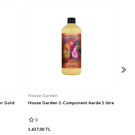
House
House 
0
669,51
House Garden
or Gold
House Garden 1-Component Aarde 1 litre
0
1.437,00 TL