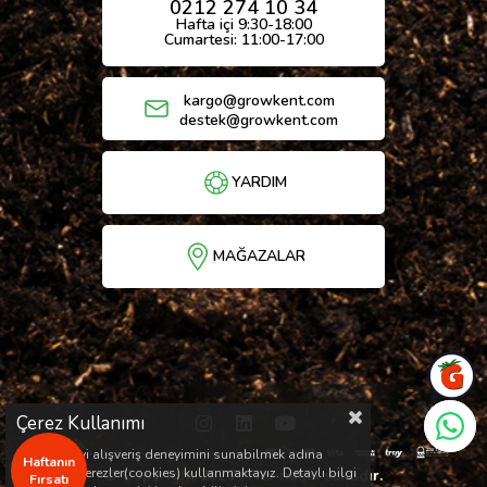
0212 274 10 34
Hafta içi 9:30-18:00
Cumartesi: 11:00-17:00
kargo@growkent.com
destek@growkent.com
YARDIM
MAĞAZALAR
Çerez Kullanımı
Sizlere en iyi alışveriş deneyimini sunabilmek adına
Haftanın
sitemizde çerezler(cookies) kullanmaktayız. Detaylı bilgi
© Copyright 2026 / Her hakkı saklıdır.
Fırsatı