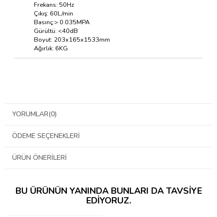
Frekans: 50Hz
Çıkış: 60L/min
Basınç:> 0.035MPA
Gürültü: <40dB
Boyut: 203x165x1533mm
Ağırlık: 6KG
YORUMLAR
(0)
ÖDEME SEÇENEKLERI
ÜRÜN ÖNERILERI
BU ÜRÜNÜN YANINDA BUNLARI DA TAVSIYE
EDIYORUZ.