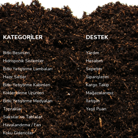
KATEGORİLER
DESTEK
Bitki Besinleri
Yardım
Hidroponik Sistemler
Hesabım
Bitki Yetiştirme Lambaları
Sepetim
Hazır Setler
Siparişlerim
Bitki Yetiştirme Kabinleri
Kargo Takip
Köklendirme Ürünleri
Mağazalarımız
Bitki Yetiştirme Medyaları
İletişim
Topraklar
Yeşil Puan
Saksılar ve Tablalar
Havalandırma / Fan
Koku Gidericiler