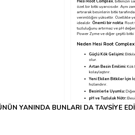
Hesi Root Complex
, bitkinizin 
özel bir bitki uyarıcısıdır. Aynı z
artırarak besinlerin bitki tarafı
verimliliğini yükseltir. Özellikle 
idealdir.
Önemli bir nokta
: Root 
tuzluluğunu artırmaz ve pH değeri
Power Zyme ve diğer çeşitli bitki b
Neden Hesi Root Complex
Güçlü Kök Gelişimi:
Bitkil
olur.
Artan Besin Emilimi:
Kök b
kolaylaştırır.
Yeni Ekilen Bitkiler İçin İ
hızlandırır.
Besinlerle Uyumlu:
Diğer 
pH ve Tuzluluk Nötr:
Besin
NÜN YANINDA BUNLARI DA TAVSIYE ED
Hesi Root Complex Nasıl K
→ Kullanım tablosu için tıkl