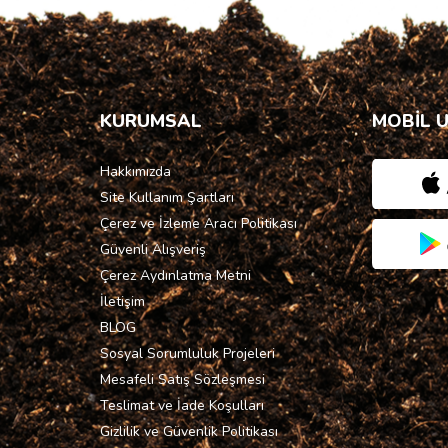
KURUMSAL
MOBİL 
Hakkımızda
Site Kullanım Şartları
Çerez ve İzleme Aracı Politikası
Güvenli Alışveriş
Çerez Aydınlatma Metni
İletişim
BLOG
Sosyal Sorumluluk Projeleri
Mesafeli Satış Sözleşmesi
Teslimat ve İade Koşulları
Gizlilik ve Güvenlik Politikası