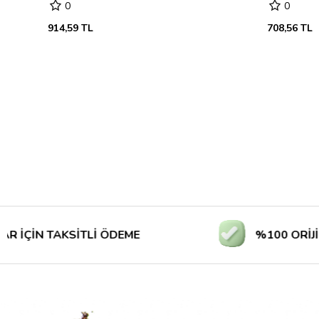
0
0
914,59 TL
708,56 TL
N TAKSİTLİ ÖDEME
%100 ORİJİNAL Ü