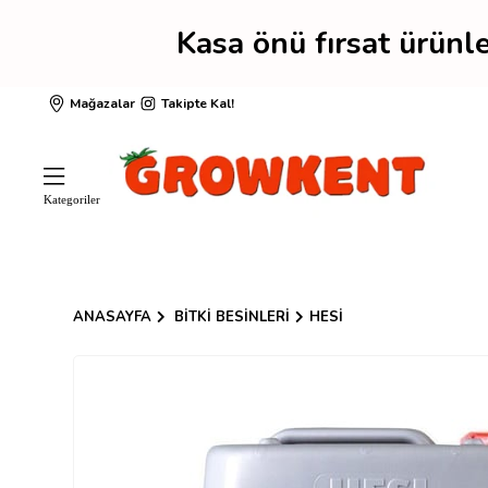
Kasa önü fırsat ürün
Mağazalar
Takipte Kal!
ANASAYFA
BITKI BESINLERI
HESI