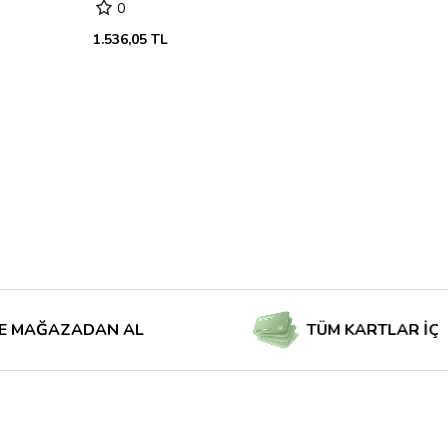
0
1.536,05 TL
AZADAN AL
TÜM KARTLAR İÇİN TAKS