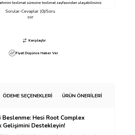
hmini teslimat süresine teslimat sayfasından ulaşabilirsiniz.
Sorular-Cevaplar (0)/Soru
sor
Karşılaştır
Fiyat Düşünce Haber Ver
ÖDEME SEÇENEKLERI
ÜRÜN ÖNERILERI
yi Beslenme:
Hesi Root Complex
ök Gelişimini Destekleyin!