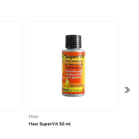
Hesi
Hesi St
0
4.408,
Hesi
Hesi SuperVit 50 ml