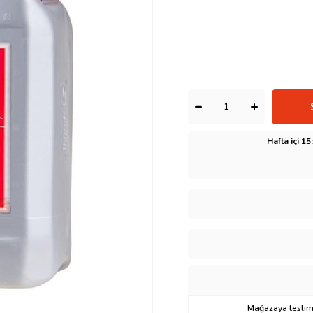
Hafta içi 1
Mağazaya teslima