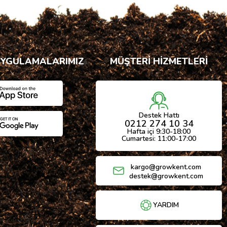
UYGULAMALARIMIZ
MÜŞTERİ HİZMETLERİ
Destek Hattı
0212 274 10 34
Hafta içi 9:30-18:00
Cumartesi: 11:00-17:00
kargo@growkent.com
destek@growkent.com
YARDIM