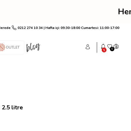
rim! Hemen üye ol anınd
Nerede
0212 274 10 34 | Hafta içi: 09:30-18:00 Cumartesi: 11:00-17:00
OUTLET
0
0
5
2.5 litre