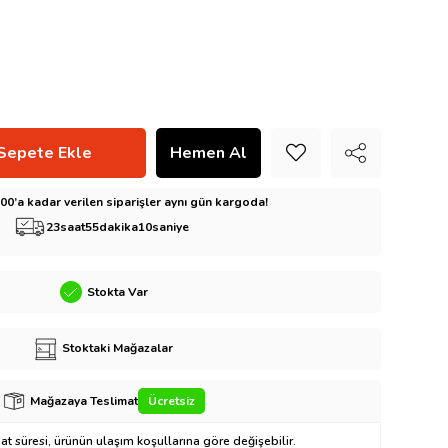
5:00’a kadar verilen siparişler aynı gün kargoda!
23
saat
55
dakika
9
saniye
Stokta Var
Stoktaki Mağazalar
Mağazaya Teslimat
Ücretsiz
t süresi, ürünün ulaşım koşullarına göre değişebilir.