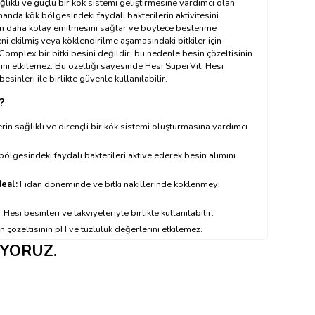
sağlıklı ve güçlü bir kök sistemi geliştirmesine yardımcı olan
amanda kök bölgesindeki faydalı bakterilerin aktivitesini
ndan daha kolay emilmesini sağlar ve böylece beslenme
yeni ekilmiş veya köklendirilme aşamasındaki bitkiler için
Complex bir bitki besini değildir, bu nedenle besin çözeltisinin
ni etkilemez. Bu özelliği sayesinde Hesi SuperVit, Hesi
esinleri ile birlikte güvenle kullanılabilir.
?
erin sağlıklı ve dirençli bir kök sistemi oluşturmasına yardımcı
ölgesindeki faydalı bakterileri aktive ederek besin alımını
deal:
Fidan döneminde ve bitki nakillerinde köklenmeyi
Hesi besinleri ve takviyeleriyle birlikte kullanılabilir.
 çözeltisinin pH ve tuzluluk değerlerini etkilemez.
IYORUZ.
ullanılır?
ayınız ←