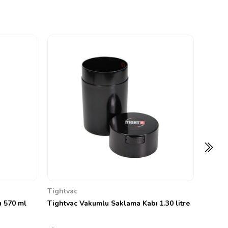
Tightv
Tightv
0
607,66
Tightvac
ı 570 ml
Tightvac Vakumlu Saklama Kabı 1.30 litre