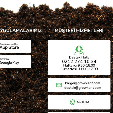
UYGULAMALARIMIZ
MÜŞTERİ HİZMETLERİ
Destek Hattı
0212 274 10 34
Hafta içi 9:30-18:00
Cumartesi: 11:00-17:00
kargo@growkent.com
destek@growkent.com
YARDIM