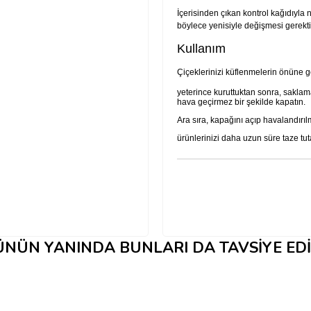
İçerisinden çıkan kontrol kağıdıyla
böylece yenisiyle değişmesi gerektiğ
Kullanım
Çiçeklerinizi küflenmelerin önüne 
yeterince kuruttuktan sonra, saklam
hava geçirmez bir şekilde kapatın.
Ara sıra, kapağını açıp havalandırı
ürünlerinizi daha uzun süre taze tuta
NÜN YANINDA BUNLARI DA TAVSIYE ED