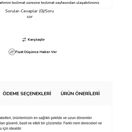
hmini teslimat süresine teslimat sayfasından ulaşabilirsiniz.
Sorular-Cevaplar (0)/Soru
sor
Karşılaştır
Fiyat Düşünce Haber Ver
ÖDEME SEÇENEKLERI
ÜRÜN ÖNERILERI
tleri, ürünlerinizin en sağlıklı şekilde ve uzun dönemler
an güvenli, basit ve etkili bir çözümdür. Farklı nem dereceleri ve
 için idealdir.