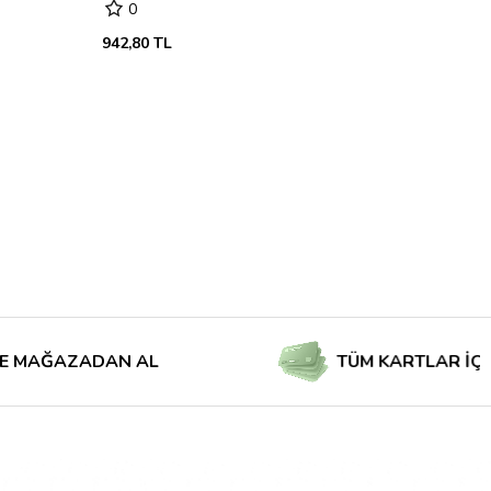
0
942,80 TL
AZADAN AL
TÜM KARTLAR İÇİN TAKS