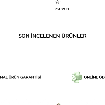
0
L
751,29 TL
SON İNCELENEN ÜRÜNLER
RÜN GARANTİSİ
ONLİNE ÖDE MAĞ