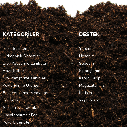
KATEGORİLER
DESTEK
Bitki Besinleri
Yardım
Hidroponik Sistemler
Hesabım
Bitki Yetiştirme Lambaları
Sepetim
Hazır Setler
Siparişlerim
Bitki Yetiştirme Kabinleri
Kargo Takip
Köklendirme Ürünleri
Mağazalarımız
Bitki Yetiştirme Medyaları
İletişim
Topraklar
Yeşil Puan
Saksılar ve Tablalar
Havalandırma / Fan
Koku Gidericiler