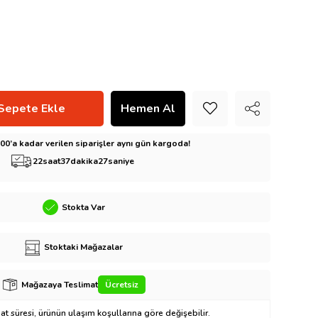
5:00’a kadar verilen siparişler aynı gün kargoda!
22
saat
37
dakika
26
saniye
Stokta Var
Stoktaki Mağazalar
Mağazaya Teslimat
Ücretsiz
t süresi, ürünün ulaşım koşullarına göre değişebilir.