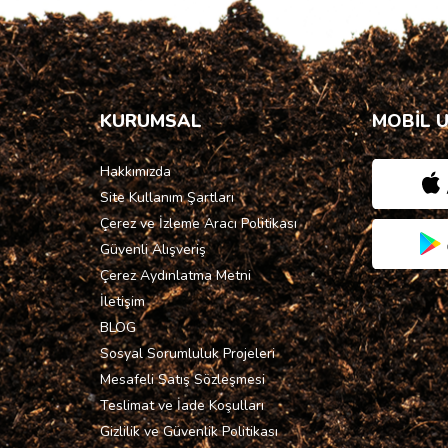
KURUMSAL
MOBİL 
Hakkımızda
Site Kullanım Şartları
Çerez ve İzleme Aracı Politikası
Güvenli Alışveriş
Çerez Aydınlatma Metni
İletişim
BLOG
Sosyal Sorumluluk Projeleri
Mesafeli Satış Sözleşmesi
Teslimat ve İade Koşulları
Gizlilik ve Güvenlik Politikası