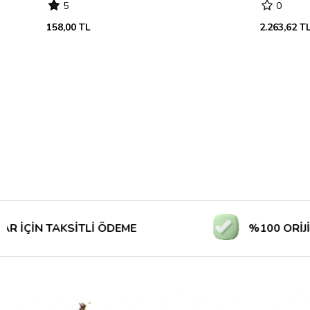
5
0
158,00 TL
2.263,62 T
N TAKSİTLİ ÖDEME
%100 ORİJİNAL Ü