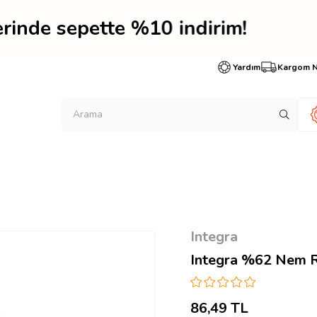
lerinde sepette %10 indi
Yardım
Kargom 
Integra
Integra %62 Nem R
86,49 TL