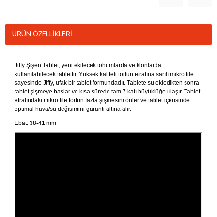
ÜRÜN ÖZELLIKLERI
Jiffy Şişen Tablet; yeni ekilecek tohumlarda ve klonlarda
kullanılabilecek tablettir. Yüksek kaliteli torfun etrafına sarılı mikro file
sayesinde Jiffy, ufak bir tablet formundadır. Tablete su ekledikten sonra
tablet şişmeye başlar ve kısa sürede tam 7 katı büyüklüğe ulaşır. Tablet
etrafındaki mikro file torfun fazla şişmesini önler ve tablet içerisinde
optimal hava/su değişimini garanti altına alır.
Ebat: 38-41 mm