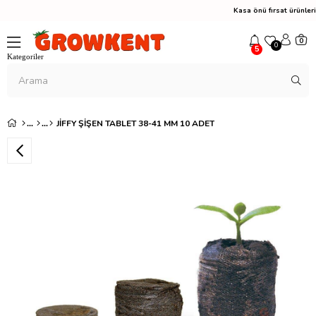
Kasa önü fırsat ürünl
0
0
5
JIFFY ŞIŞEN TABLET 38-41 MM 10 ADET