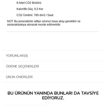
8 Adet CO2 Brülörü
Kalorifik Güç: 6,5 Kw
CO2 Üretimi: 780 dm3 / Saat
NOT: Bu jeneratörler alttan sınırsız hava akışı gerektirir ve
asılarak/askıya alınarak monte edilmelidir.
YORUMLAR
(0)
ÖDEME SEÇENEKLERI
ÜRÜN ÖNERILERI
BU ÜRÜNÜN YANINDA BUNLARI DA TAVSIYE
EDIYORUZ.