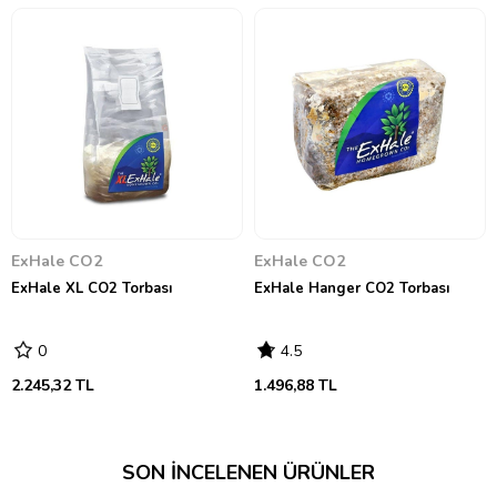
ExHale CO2
ExHale CO2
ExHale XL CO2 Torbası
ExHale Hanger CO2 Torbası
0
4.5
2.245,32 TL
1.496,88 TL
SON İNCELENEN ÜRÜNLER