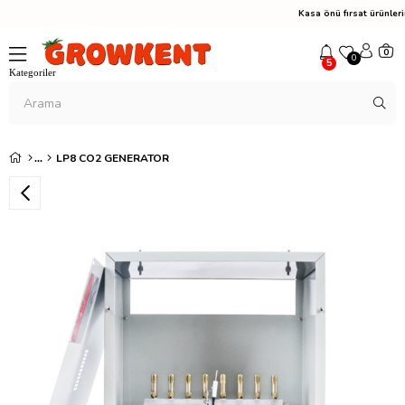
Kasa önü fırsat ürünle
0
0
5
LP8 CO2 GENERATOR