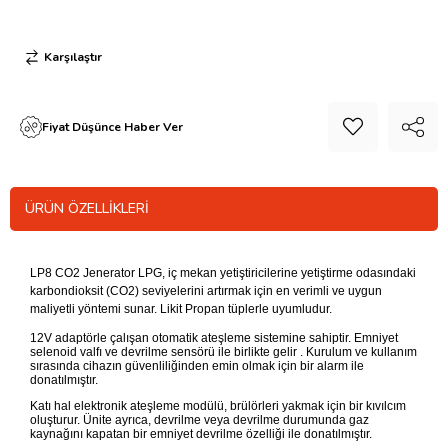
Karşılaştır
Fiyat Düşünce Haber Ver
ÜRÜN ÖZELLIKLERI
LP8 CO2 Jenerator LPG, iç mekan yetiştiricilerine yetiştirme odasındaki
karbondioksit (CO2) seviyelerini artırmak için en verimli ve uygun
maliyetli yöntemi sunar. Likit Propan tüplerle uyumludur.
12V adaptörle çalışan otomatik ateşleme sistemine sahiptir. Emniyet
selenoid valfı ve devrilme sensörü ile birlikte gelir . Kurulum ve kullanım
sırasında cihazın güvenliliğinden emin olmak için bir alarm ile
donatılmıştır.
Katı hal elektronik ateşleme modülü, brülörleri yakmak için bir kıvılcım
oluşturur. Ünite ayrıca, devrilme veya devrilme durumunda gaz
kaynağını kapatan bir emniyet devrilme özelliği ile donatılmıştır.