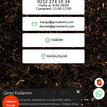
0212 274 10 34
Hafta içi 9:30-18:00
Cumartesi: 11:00-17:00
kargo@growkent.com
destek@growkent.com
YARDIM
MAĞAZALAR
Çerez Kullanımı
Sizlere en iyi alışveriş deneyimini sunabilmek adına
Haftanın
sitemizde çerezler(cookies) kullanmaktayız. Detaylı bilgi
© Copyright 2026 / Her hakkı saklıdır.
Fırsatı