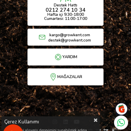
Destek Hattı
0212 274 10 34
Hafta içi 9:30-18:00
Cumartesi: 11:00-17:00
kargo@growkent.com
destek@growkent.com
YARDIM
MAĞAZALAR
Çerez Kullanımı
Sizlere en iyi alışveriş deneyimini sunabilmek adına