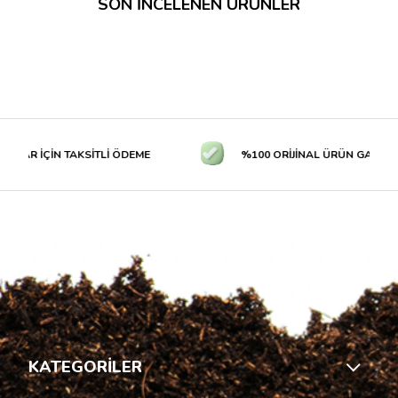
SON İNCELENEN ÜRÜNLER
Uyarı:
MH-
HPS lambalar açıldıklarında çok sıcak çalışır. Tüm MH-
HPS lambalarda olduğu gibi, ampul ile hem sizin hem de bitkinizin
temas etmemesi gereklidir, çünkü böyle bir temas ciddi yanıklara
veya yangına neden olabilir. Özellikle herhangi bir spreyi,
solüsyonu veya sıvıyı lamba ile temas ettirmemeniz gereklidir,
aksi takdirde erken bozulma ve hatta patlama meydana gelebilir.
Tüm setlerimiz iki yıl garantilidir.
LAR İÇİN TAKSİTLİ ÖDEME
%100 ORİJİNAL ÜRÜN GARANTİS
KATEGORİLER