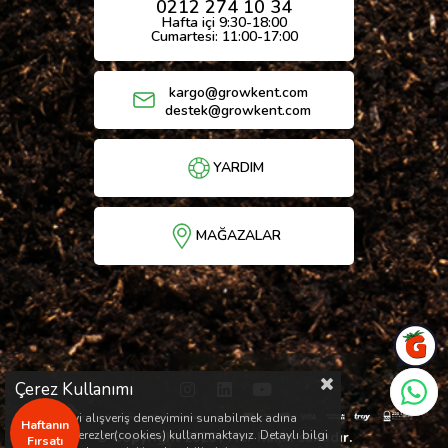
0212 274 10 34
Hafta içi 9:30-18:00
Cumartesi: 11:00-17:00
kargo@growkent.com
destek@growkent.com
YARDIM
MAĞAZALAR
Çerez Kullanımı
Sizlere en iyi alışveriş deneyimini sunabilmek adına
Haftanın
sitemizde çerezler(cookies) kullanmaktayız. Detaylı bilgi
© Copyright 2026 / Her hakkı saklıdır.
Fırsatı