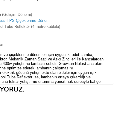
 (Gelişim Dönemi)
ress HPS Çiçeklenme Dönemi
l Tube Reflektör (4 metre kablolu)
ar
im ve çiçeklenme dönemleri için uygun iki adet Lamba,
tör, Mekanik Zaman Saati ve Askı Zincileri ile Kancalardan
u 400w yetiştirme lambası setidir. Growsan B
alast ana akım
erine optimize ederek lambanın çalışmasını
 elektrik gücünü yetişmekte olan bitkiler için uygun ışık
ool Tube Reflektör ise,
lambanın ortaya çıkardığı ve
umunu tekrar yetiştirme ortamına yansıtmak suretiyle bahçe
 reflektörden geri yansıyan ışık bitki tarafından
IYORUZ.
ktör, özellikle yaz aylarında yetiştirme ortamınızın
 oldukça kullanışlı ve tasarruflu bir üründür.
Cam tüp
yetiştirme lambasının etrafındaki sıcaklığı dışarı aktarır ve
ylece yetiştirme lambanızı yetiştirme ortamındaki sıcaklık
kın konumlayabilirsiniz yahut sıcak yaz aylarında kullanma
ha detaylı bilgi için lütfen yukarıdaki linkler aracılığıyla ürün