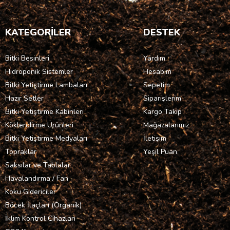
KATEGORİLER
DESTEK
Bitki Besinleri
Yardım
Hidroponik Sistemler
Hesabım
Bitki Yetiştirme Lambaları
Sepetim
Hazır Setler
Siparişlerim
Bitki Yetiştirme Kabinleri
Kargo Takip
Köklendirme Ürünleri
Mağazalarımız
Bitki Yetiştirme Medyaları
İletişim
Topraklar
Yeşil Puan
Saksılar ve Tablalar
Havalandırma / Fan
Koku Gidericiler
Böcek İlaçları (Organik)
İklim Kontrol Cihazları