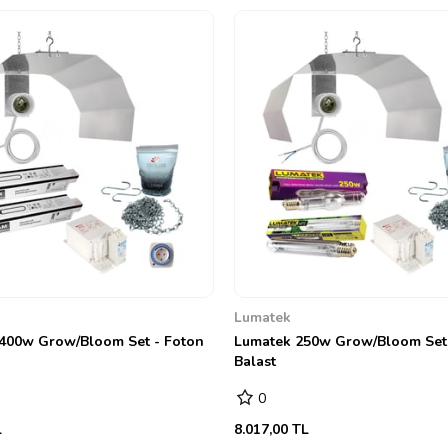
ve 12 saat karanlığa ihtiyaç duy
uygun biçimde ışığı kapatıp açma 
sahip mekanik zaman saatini kull
aralığını belirleyebilir ve yetişti
Uyarı:
MH-
HPS lambalar açıldıkl
ampul ile hem sizin hem de bitkin
yanıklara veya yangına neden olab
lamba ile temas ettirmemeniz ger
meydana gelebilir.
Tüm setlerimiz iki yıl garantilidir.
Lumatek
400w Grow/Bloom Set - Foton
Lumatek 250w Grow/Bloom Set 
Balast
0
L
8.017,00 TL