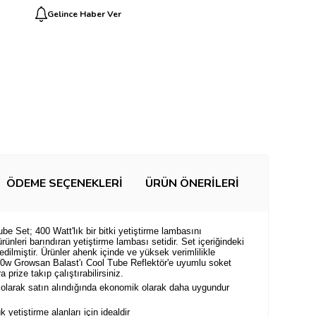
Gelince Haber Ver
ÖDEME SEÇENEKLERI
ÜRÜN ÖNERILERI
 Set; 400 Watt'lık bir bitki yetiştirme lambasını
rünleri barındıran yetiştirme lambası setidir. Set içeriğindeki
 edilmiştir. Ürünler ahenk içinde ve yüksek verimlilikle
400w Growsan Balast'ı Cool Tube Reflektör'e uyumlu soket
prize takıp çalıştırabilirsiniz.
t olarak satın alındığında ekonomik olarak daha uygundur
etiştirme alanları için idealdir