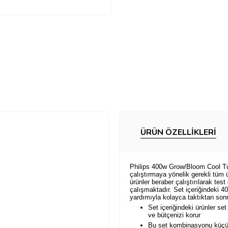
ÜRÜN ÖZELLIKLERI
Philips 400w Grow/Bloom Cool Tube
çalıştırmaya yönelik gerekli tüm ü
ürünler beraber çalıştırılarak test
çalışmaktadır. Set içeriğindeki 
yardımıyla kolayca taktıktan sonra 
Set içeriğindeki ürünler se
ve bütçenizi korur
Bu set kombinasyonu küçük y