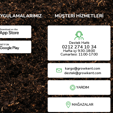
UYGULAMALARIMIZ
MÜŞTERİ HİZMETLERİ
Destek Hattı
0212 274 10 34
Hafta içi 9:30-18:00
Cumartesi: 11:00-17:00
kargo@growkent.com
destek@growkent.com
YARDIM
MAĞAZALAR