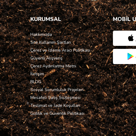
KURUMSAL
MOBİL 
Hakkımızda
Site Kullanım Şartları
Çerez ve İzleme Aracı Politikası
Güvenli Alışveriş
Çerez Aydınlatma Metni
İletişim
BLOG
Sosyal Sorumluluk Projeleri
Mesafeli Satış Sözleşmesi
Teslimat ve İade Koşulları
Gizlilik ve Güvenlik Politikası