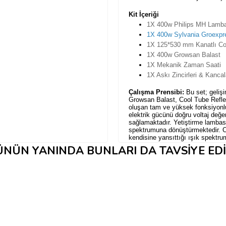
Kit İçeriği
1X 400w Philips MH Lamba
1X
400w
Sylvania Groexp
1X 125*530 mm Kanatlı Coo
1X 400w Growsan Balast
1X Mekanik Zaman Saati
1X Askı Zincirleri & Kancal
Çalışma Prensibi:
Bu set; geliş
Growsan Balast, Cool Tube Reflek
oluşan tam ve yüksek fonksiyonl
elektrik gücünü doğru voltaj değ
sağlamaktadır.
Yetiştirme lambası
spektrumuna dönüştürmektedir.
C
kendisine yansıttığı ışık spektr
verimliliğinizi arttırmaktadır. Zira
NÜN YANINDA BUNLARI DA TAVSIYE ED
kullanılabilecektir.
Cool Tube Refle
sıcaklığını düşük tutma konusunda
içerisinden dışarıya üflenen hava 
direkt olarak lambayı soğutur. Bö
yükselmeksizin bitkinize daha ya
imkanına sahip olursunuz.
Set içeriğindeki ürünlerle ilgili da
sayfasını ziyaret edin.