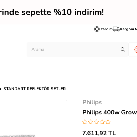
erinde sepette %10 indi
Yardım
Kargom 
STANDART REFLEKTÖR SETLER
Philips
Philips 400w Gro
7.611,92 TL