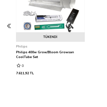
TÜKENDI
Philips
Philips 400w Grow/Bloom Growsan
CoolTube Set
0
7.611,92 TL