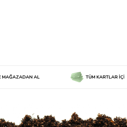
AZADAN AL
TÜM KARTLAR İÇİN TAKSİ