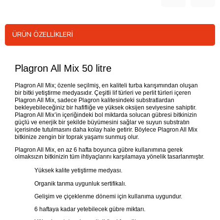
ÜRÜN ÖZELLIKLERI
Plagron All Mix 50 litre
Plagron All Mix; özenle seçilmiş, en kaliteli turba karışımından oluşan
bir bitki yetiştirme medyasıdır. Çeşitli lif türleri ve perlit türleri içeren
Plagron All Mix, sadece Plagron kalitesindeki substratlardan
bekleyebileceğiniz bir hafifliğe ve yüksek oksijen seviyesine sahiptir.
Plagron All Mix’in içeriğindeki bol miktarda solucan gübresi bitkinizin
güçlü ve enerjik bir şekilde büyümesini sağlar ve suyun substratın
içerisinde tutulmasını daha kolay hale getirir. Böylece Plagron All Mix
bitkinize zengin bir toprak yaşamı sunmuş olur.
Plagron All Mix, en az 6 hafta boyunca gübre kullanımına gerek
olmaksızın bitkinizin tüm ihtiyaçlarını karşılamaya yönelik tasarlanmıştır.
Yüksek kalite yetiştirme medyası.
Organik tarıma uygunluk sertifikalı.
Gelişim ve çiçeklenme dönemi için kullanıma uygundur.
6 haftaya kadar yetebilecek gübre miktarı.