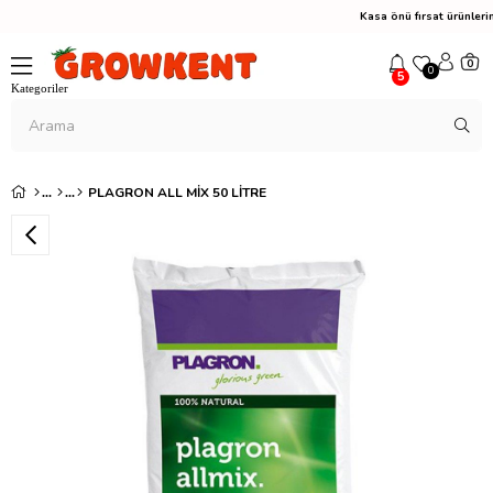
Kasa önü fırsat ürünle
0
0
5
PLAGRON ALL MIX 50 LITRE