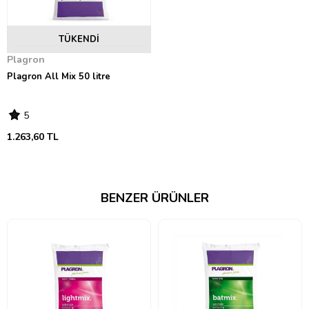
Plagron %100 Natural ürünleri ile birlikte kombine edilip, harici ürün
kullanılmadığı takdirde pH düzeltilmesine ihtiyaç yoktur.
TÜKENDI
pH: 6.5 - 7.9
E.C.: 1.5 - 2.2
Plagron
Plagron All Mix 50 litre
5
1.263,60 TL
BENZER ÜRÜNLER