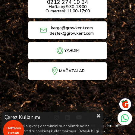
0212 274 10 34
Hafta içi 9:30-18:00
Cumartesi: 11:00-17:00
kargo@growkent.com
destek@growkent.com
YARDIM
MAĞAZALAR
Çerez Kullanımı
Sizlere en iyi alışveriş deneyimini sunabilmek adına
Haftanın
sitemizde çerezler(cookies) kullanmaktayız. Detaylı bilgi
© Copyright 2026 / Her hakkı saklıdır.
Fırsatı