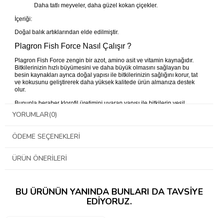
Daha tatlı meyveler, daha güzel kokan çiçekler.
İçeriği:
Doğal balık artıklarından elde edilmiştir.
Plagron Fish Force Nasıl Çalışır ?
Plagron Fish Force zengin bir azot, amino asit ve vitamin kaynağıdır.
Bitkilerinizin hızlı büyümesini ve daha büyük olmasını sağlayan bu
besin kaynakları ayrıca doğal yapısı ile bitkilerinizin sağlığını korur, tat
ve kokusunu geliştirerek daha yüksek kalitede ürün almanıza destek
olur.
Bununla beraber klorofil üretimini uyaran yapısı ile bitkilerin yeşil
rengini sürekli korumasında önemli rol oynar.
YORUMLAR
(0)
Plagron Fish Force Nasıl Kullanılır ?
ÖDEME SEÇENEKLERI
Plagron Fish Force gelişim dönemi boyunca haftada bir kez uygulayın.
Tavsiye edilen dozajı 1 litre su için 10 ml’dir.
ÜRÜN ÖNERILERI
Daha hızlı sonuç için yapraklardan uygulama yapılabilir, fakat keskin
balık kokusuna sahip olduğu unutulmamalıdır.
Kullanmadan önce iyice çalkalayınız, kullandığınız bütün besinleri
mutlaka suya ayrı ekleyin ve ölçüm kabınızı her kullanımda temizleyin.
BU ÜRÜNÜN YANINDA BUNLARI DA TAVSIYE
EDIYORUZ.
→
Kullanım tablosu için tıklayınız
←