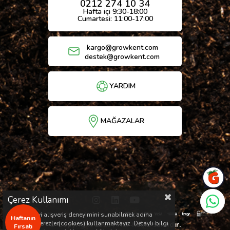
0212 274 10 34
Hafta içi 9:30-18:00
Cumartesi: 11:00-17:00
kargo@growkent.com
destek@growkent.com
YARDIM
MAĞAZALAR
Çerez Kullanımı
Sizlere en iyi alışveriş deneyimini sunabilmek adına
Haftanın
sitemizde çerezler(cookies) kullanmaktayız. Detaylı bilgi
© Copyright 2026 / Her hakkı saklıdır.
Fırsatı