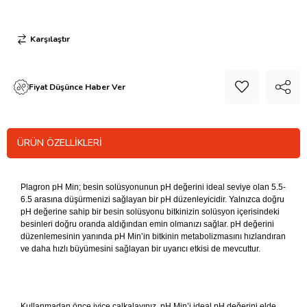
Karşılaştır
Fiyat Düşünce Haber Ver
ÜRÜN ÖZELLIKLERI
Plagron pH Min; besin solüsyonunun pH değerini ideal seviye olan 5.5-
6.5 arasına düşürmenizi sağlayan bir pH düzenleyicidir. Yalnızca doğru
pH değerine sahip bir besin solüsyonu bitkinizin solüsyon içerisindeki
besinleri doğru oranda aldığından emin olmanızı sağlar. pH değerini
düzenlemesinin yanında pH Min’in bitkinin metabolizmasını hızlandıran
ve daha hızlı büyümesini sağlayan bir uyarıcı etkisi de mevcuttur.
Kullanmadan önce iyice çalkalayınız. pH Min’i ideal pH değerini elde