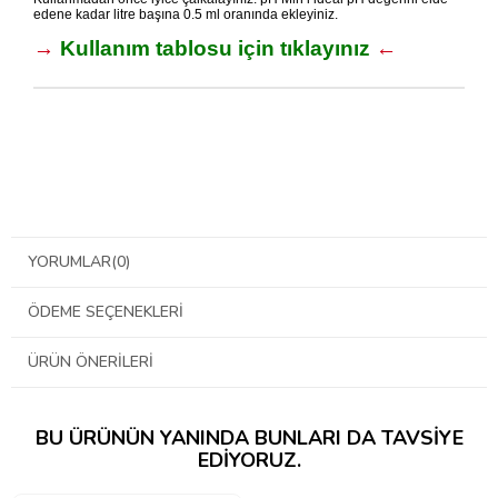
edene kadar litre başına 0.5 ml oranında ekleyiniz.
→
Kullanım tablosu için tıklayınız
←
YORUMLAR
(0)
ÖDEME SEÇENEKLERI
ÜRÜN ÖNERILERI
BU ÜRÜNÜN YANINDA BUNLARI DA TAVSIYE
EDIYORUZ.