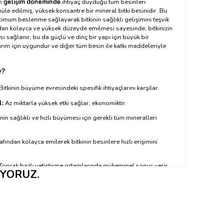
in
gelişim döneminde
ihtiyaç duyduğu tüm besinleri
üle edilmiş, yüksek konsantre bir mineral bitki besinidir. Bu
imum beslenme sağlayarak bitkinin sağlıklı gelişimini teşvik
ndan kolayca ve yüksek düzeyde emilmesi sayesinde, bitkinizin
sı sağlanır, bu da güçlü ve dinç bir yapı için büyük bir
arım için uygundur ve diğer tüm besin ile katkı maddeleriyle
w?
Bitkinin büyüme evresindeki spesifik ihtiyaçlarını karşılar.
l:
Az miktarla yüksek etki sağlar, ekonomiktir.
nin sağlıklı ve hızlı büyümesi için gerekli tüm mineralleri
fından kolayca emilerek bitkinin besinlere hızlı erişimini
Toprak bazlı yetiştirme ortamlarında mükemmel sonuç verir.
IYORUZ.
ğer besin ve takviyelerle birlikte sorunsuz kullanılabilir.
ullanılır?
z ←