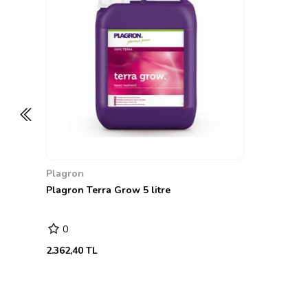
Plagron
Plagron Terra Grow 5 litre
0
2.362,40 TL