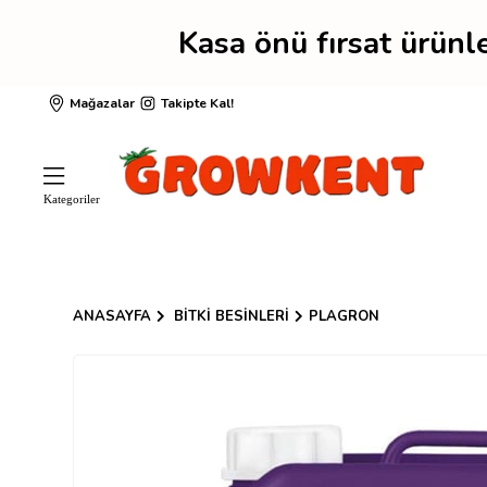
Kasa önü fırsat ürünl
Mağazalar
Takipte Kal!
ANASAYFA
BITKI BESINLERI
PLAGRON