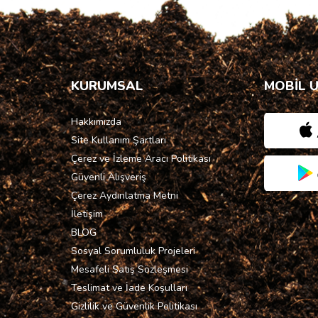
KURUMSAL
MOBİL 
Hakkımızda
Site Kullanım Şartları
Çerez ve İzleme Aracı Politikası
Güvenli Alışveriş
Çerez Aydınlatma Metni
İletişim
BLOG
Sosyal Sorumluluk Projeleri
Mesafeli Satış Sözleşmesi
Teslimat ve İade Koşulları
Gizlilik ve Güvenlik Politikası