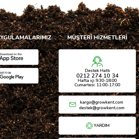
UYGULAMALARIMIZ
MÜŞTERİ HİZMETLERİ
Destek Hattı
0212 274 10 34
Hafta içi 9:30-18:00
Cumartesi: 11:00-17:00
kargo@growkent.com
destek@growkent.com
YARDIM