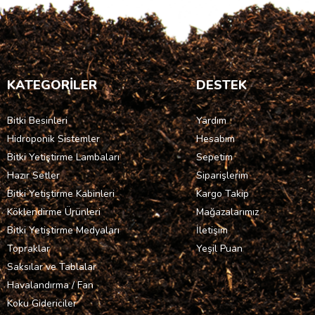
KATEGORİLER
DESTEK
Bitki Besinleri
Yardım
Hidroponik Sistemler
Hesabım
Bitki Yetiştirme Lambaları
Sepetim
Hazır Setler
Siparişlerim
Bitki Yetiştirme Kabinleri
Kargo Takip
Köklendirme Ürünleri
Mağazalarımız
Bitki Yetiştirme Medyaları
İletişim
Topraklar
Yeşil Puan
Saksılar ve Tablalar
Havalandırma / Fan
Koku Gidericiler