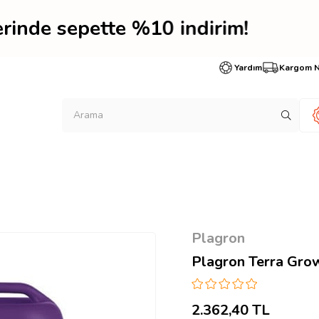
erinde sepette %10 indir
Yardım
Kargom 
Plagron
Plagron Terra Grow
2.362,40 TL