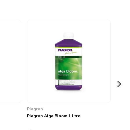
Plagro
Plagro
0
785,86
Plagron
Plagron Alga Bloom 1 litre