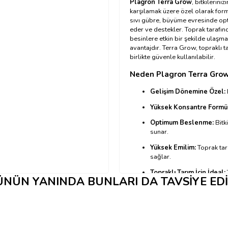
Plagron Terra Grow
, bitkileriniz
karşılamak üzere özel olarak form
sıvı gübre, büyüme evresinde opt
eder ve destekler. Toprak tarafı
besinlere etkin bir şekilde ulaşma
avantajdır. Terra Grow, topraklı t
birlikte güvenle kullanılabilir.
Neden Plagron Terra Gro
Gelişim Dönemine Özel:
Yüksek Konsantre Formü
Optimum Beslenme:
Bitki
sunar.
Yüksek Emilim:
Toprak tara
sağlar.
Topraklı Tarım İçin İdeal:
NÜN YANINDA BUNLARI DA TAVSIYE ED
Tüm Katkılarla Uyumlu:
Di
Plagron Terra Grow Nasıl K
→ Kullanım tablosu için tıklayını