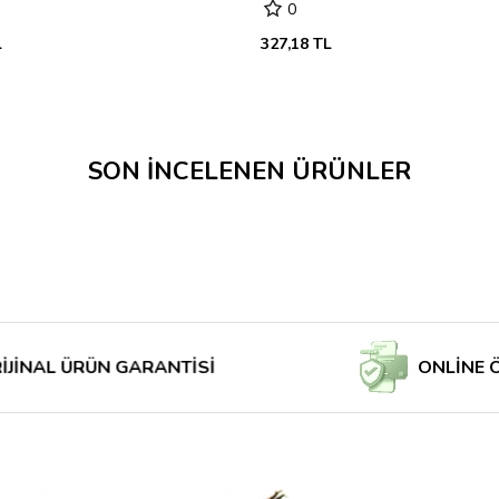
0
L
327,18 TL
SON İNCELENEN ÜRÜNLER
ÜRÜN GARANTİSİ
ONLİNE ÖDE MA