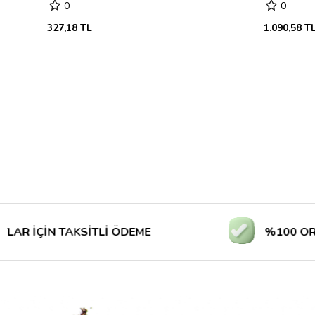
0
0
327,18 TL
1.090,58 T
N TAKSİTLİ ÖDEME
%100 ORİJİNAL 