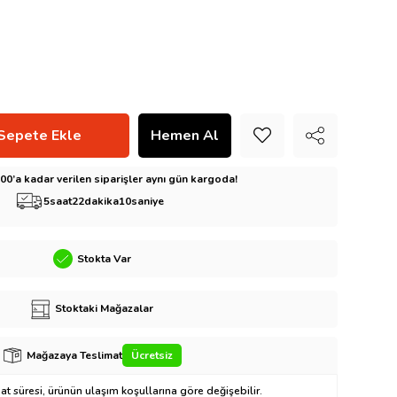
5:00’a kadar verilen siparişler aynı gün kargoda!
5
saat
22
dakika
8
saniye
Stokta Var
Stoktaki Mağazalar
Mağazaya Teslimat
Ücretsiz
t süresi, ürünün ulaşım koşullarına göre değişebilir.