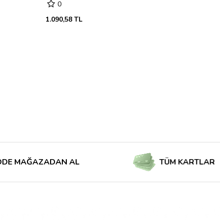
0
1.090,58 TL
ĞAZADAN AL
TÜM KARTLAR İÇİN TAKS