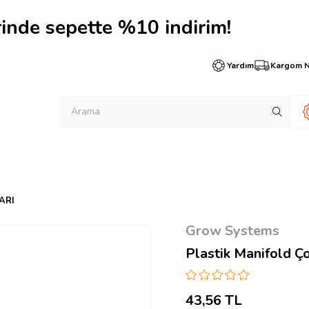
erinde sepette %10 indi
Yardım
Kargom 
ARI
Grow Systems
Plastik Manifold Çok
43,56 TL