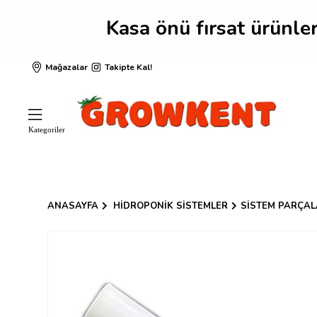
Kasa önü fırsat ürünl
Mağazalar
Takipte Kal!
ANASAYFA
HIDROPONIK SISTEMLER
SISTEM PARÇAL