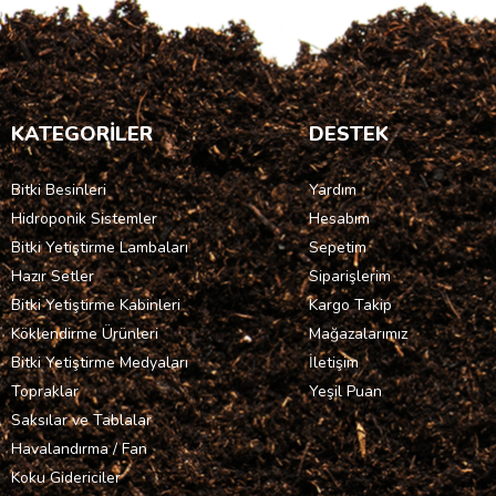
KATEGORİLER
DESTEK
Bitki Besinleri
Yardım
Hidroponik Sistemler
Hesabım
Bitki Yetiştirme Lambaları
Sepetim
Hazır Setler
Siparişlerim
Bitki Yetiştirme Kabinleri
Kargo Takip
Köklendirme Ürünleri
Mağazalarımız
Bitki Yetiştirme Medyaları
İletişim
Topraklar
Yeşil Puan
Saksılar ve Tablalar
Havalandırma / Fan
Koku Gidericiler