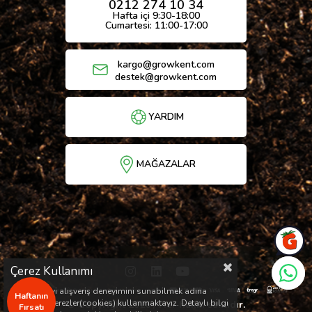
0212 274 10 34
Hafta içi 9:30-18:00
Cumartesi: 11:00-17:00
kargo@growkent.com
destek@growkent.com
YARDIM
MAĞAZALAR
Çerez Kullanımı
Sizlere en iyi alışveriş deneyimini sunabilmek adına
Haftanın
sitemizde çerezler(cookies) kullanmaktayız. Detaylı bilgi
© Copyright 2026 / Her hakkı saklıdır.
Fırsatı