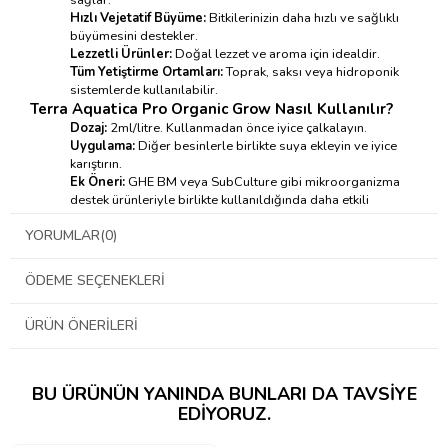
Hızlı Vejetatif Büyüme:
Bitkilerinizin daha hızlı ve sağlıklı
büyümesini destekler.
Lezzetli Ürünler:
Doğal lezzet ve aroma için idealdir.
Tüm Yetiştirme Ortamları:
Toprak, saksı veya hidroponik
sistemlerde kullanılabilir.
Terra Aquatica Pro Organic Grow Nasıl Kullanılır?
Dozaj:
2ml/litre. Kullanmadan önce iyice çalkalayın.
Uygulama:
Diğer besinlerle birlikte suya ekleyin ve iyice
karıştırın.
Ek Öneri:
GHE BM veya SubCulture gibi mikroorganizma
destek ürünleriyle birlikte kullanıldığında daha etkili
sonuçlar alırsınız.
YORUMLAR
(0)
→ kullanım tablosu için tıklayınız ←
ÖDEME SEÇENEKLERI
ÜRÜN ÖNERILERI
BU ÜRÜNÜN YANINDA BUNLARI DA TAVSIYE
EDIYORUZ.