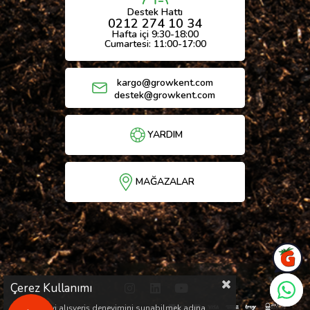
Destek Hattı
0212 274 10 34
Hafta içi 9:30-18:00
Cumartesi: 11:00-17:00
kargo@growkent.com
destek@growkent.com
YARDIM
MAĞAZALAR
Çerez Kullanımı
Sizlere en iyi alışveriş deneyimini sunabilmek adına