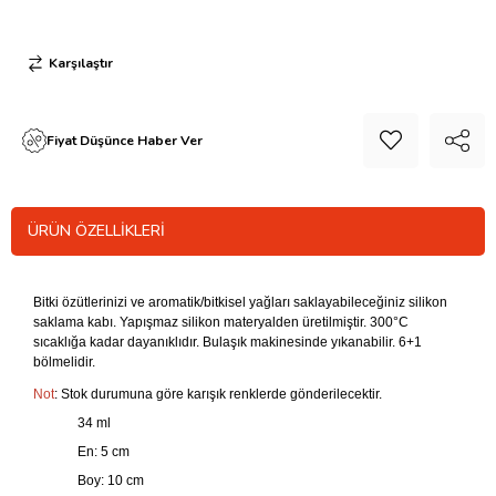
Karşılaştır
Fiyat Düşünce Haber Ver
ÜRÜN ÖZELLIKLERI
Bitki özütlerinizi ve aromatik/bitkisel yağları saklayabileceğiniz silikon
saklama kabı. Yapışmaz silikon materyalden üretilmiştir. 300°C
sıcaklığa kadar dayanıklıdır. Bulaşık makinesinde yıkanabilir. 6+1
bölmelidir.
Not
: Stok durumuna göre karışık renklerde gönderilecektir.
34 ml
En: 5 cm
Boy: 10 cm