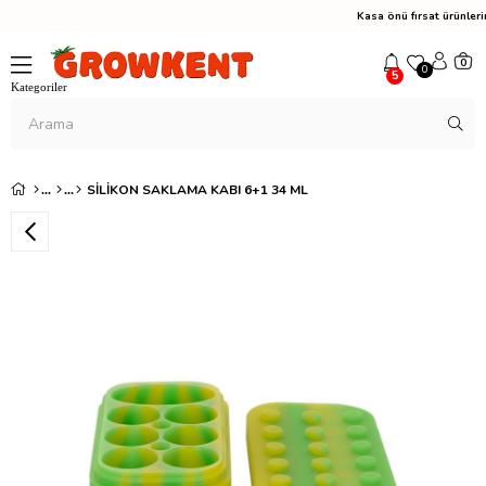
Kasa önü fırsat ürünle
0
0
5
SILIKON SAKLAMA KABI 6+1 34 ML