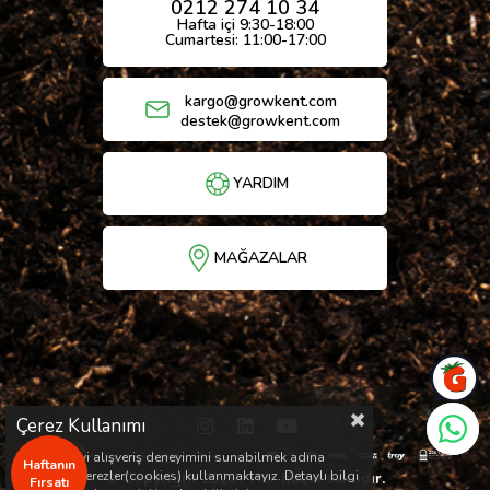
0212 274 10 34
Hafta içi 9:30-18:00
Cumartesi: 11:00-17:00
kargo@growkent.com
destek@growkent.com
YARDIM
MAĞAZALAR
Çerez Kullanımı
Sizlere en iyi alışveriş deneyimini sunabilmek adına
Haftanın
sitemizde çerezler(cookies) kullanmaktayız. Detaylı bilgi
© Copyright 2026 / Her hakkı saklıdır.
Fırsatı