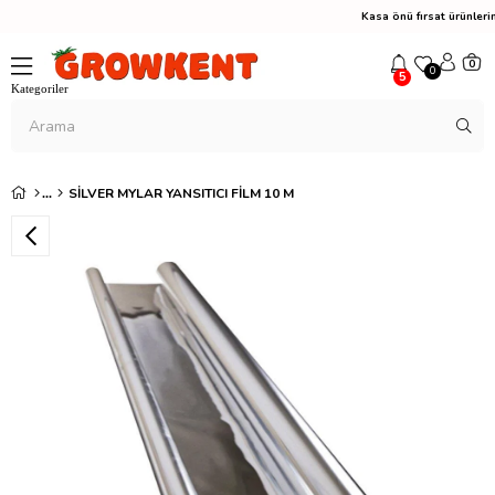
Kasa önü fırsat ürünler
0
0
5
SILVER MYLAR YANSITICI FILM 10 M