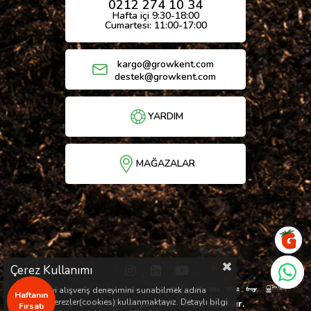
0212 274 10 34
Hafta içi 9:30-18:00
Cumartesi: 11:00-17:00
kargo@growkent.com
destek@growkent.com
YARDIM
MAĞAZALAR
Çerez Kullanımı
Sizlere en iyi alışveriş deneyimini sunabilmek adına
Haftanın
sitemizde çerezler(cookies) kullanmaktayız. Detaylı bilgi
© Copyright 2026 / Her hakkı saklıdır.
Fırsatı