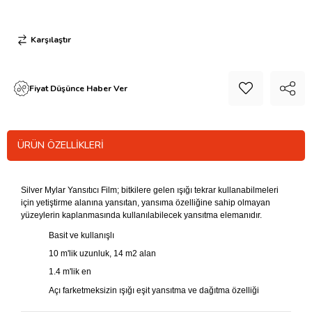
Karşılaştır
Fiyat Düşünce Haber Ver
ÜRÜN ÖZELLIKLERI
Silver Mylar Yansıtıcı Film; bitkilere gelen ışığı tekrar kullanabilmeleri
için yetiştirme alanına yansıtan, yansıma özelliğine sahip olmayan
yüzeylerin kaplanmasında kullanılabilecek yansıtma elemanıdır.
Basit ve kullanışlı
10 m'lik uzunluk, 14 m2 alan
1.4 m'lik en
Açı farketmeksizin ışığı eşit yansıtma ve dağıtma özelliği