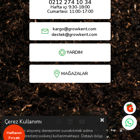
0212 274 10 34
Hafta içi 9:30-18:00
Cumartesi: 11:00-17:00
kargo@growkent.com
destek@growkent.com
YARDIM
MAĞAZALAR
Çerez Kullanımı
Sizlere en iyi alışveriş deneyimini sunabilmek adına
Haftanın
sitemizde çerezler(cookies) kullanmaktayız. Detaylı bilgi
© Copyright 2026 / Her hakkı saklıdır.
Fırsatı