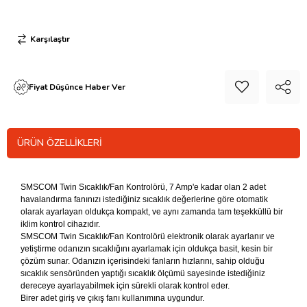
Karşılaştır
Fiyat Düşünce Haber Ver
ÜRÜN ÖZELLIKLERI
SMSCOM Twin Sıcaklık/Fan Kontrolörü, 7 Amp'e kadar olan 2 adet
havalandırma fanınızı istediğiniz sıcaklık değerlerine göre otomatik
olarak ayarlayan oldukça kompakt, ve aynı zamanda tam teşekküllü bir
iklim kontrol cihazıdır.
SMSCOM Twin Sıcaklık/Fan Kontrolörü elektronik olarak ayarlanır ve
yetiştirme odanızın sıcaklığını ayarlamak için oldukça basit, kesin bir
çözüm sunar. Odanızın içerisindeki fanların hızlarını, sahip olduğu
sıcaklık sensöründen yaptığı sıcaklık ölçümü sayesinde istediğiniz
dereceye ayarlayabilmek için sürekli olarak kontrol eder.
Birer adet giriş ve çıkış fanı kullanımına uygundur.