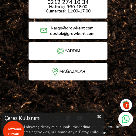
0212 274 10 34
Hafta içi 9:30-18:00
Cumartesi: 11:00-17:00
kargo@growkent.com
destek@growkent.com
YARDIM
MAĞAZALAR
Çerez Kullanımı
Sizlere en iyi alışveriş deneyimini sunabilmek adına
Haftanın
sitemizde çerezler(cookies) kullanmaktayız. Detaylı bilgi
© Copyright 2026 / Her hakkı saklıdır.
Fırsatı