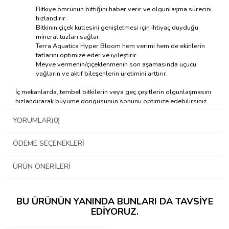
Bitkiye ömrünün bittiğini haber verir ve olgunlaşma sürecini
hızlandırır.
Bitkinin çiçek kütlesini genişletmesi için ihtiyaç duyduğu
mineral tuzları sağlar.
Terra Aquatica Hyper Bloom hem verimi hem de ekinlerin
tatlarını optimize eder ve iyileştirir
Meyve vermenin/çiçeklenmenin son aşamasında uçucu
yağların ve aktif bileşenlerin üretimini arttırır.
İç mekanlarda, tembel bitkilerin veya geç çeşitlerin olgunlaşmasını
hızlandırarak büyüme döngüsünün sonunu optimize edebilirsiniz.
YORUMLAR
(0)
ÖDEME SEÇENEKLERI
ÜRÜN ÖNERILERI
BU ÜRÜNÜN YANINDA BUNLARI DA TAVSIYE
EDIYORUZ.