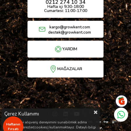
0212 274 10 34
Hafta içi 9:30-18:00
Cumartesi: 11:00-17:00
kargo@growkent.com
destek@growkent.com
YARDIM
MAĞAZALAR
Çerez Kullanımı
Sizlere en iyi alışveriş deneyimini sunabilmek adına
Haftanın
sitemizde çerezler(cookies) kullanmaktayız. Detaylı bilgi
© Copyright 2026 / Her hakkı saklıdır.
Fırsatı