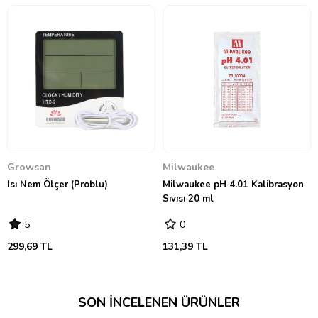
Rezervuar değişim sıklığını azaltır.
Daha az su kullanımı.
Daha az besin kullanımı.
Yetiştirme boyunca daha az işçilik ve bakım.
→
Ph düzenleyici kullanım talimatları için
tıklayınız
←
Growsan
Milwaukee
Isı Nem Ölçer (Problu)
Milwaukee pH 4.01 Kalibrasyon
Sıvısı 20 ml
5
0
299,69 TL
131,39 TL
SON İNCELENEN ÜRÜNLER