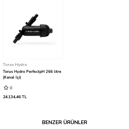
sonucunda da bitki için gerekli tüm makro ve mikro besinler bitki
tarafından rahatlıkla emilebilir durumda olur yani besin
kilitlenmelerinin önüne geçilir. Bu da daha hızlı ve sağlıklı gelişen
bitkiler demektir.
Özellikleri:
Bitkilerin gelişimini kısıtlayan ve bağışıklık sistemlerini zayıflatan
pH dalgalanmalarını, toksik alkalinite fazlalığını gidererek engeller
ve bitkiler için mükemmel pH ortamını oluşturur.
Torus Hydro
Dolaşımlı sistemlerde PerfectpH pH seviyesini 5.7-6.5 arasında
Torus Hydro PerfectpH 266 litre
otomatik ayarlar. Bununla beraber pek çok sistemde genellikle
~5.8-6.2 arasında ayarlayacaktır.
(Kanal İçi)
Dolaşımlı olmayan sistemlerde pH değerini istediğiniz seviyeye
0
getirip PerfectpH ilave edin ve pH değerini bu seviyenin ±10%
aralığında korusun.
24.134,46 TL
Faydaları:
pH up veya pH down gibi kimyasal dengeleyicilerin
kullanımına olan ihtiyacı ortadan kaldırır.
BENZER ÜRÜNLER
Günlük pH kontrollerine gerek kalmaz.