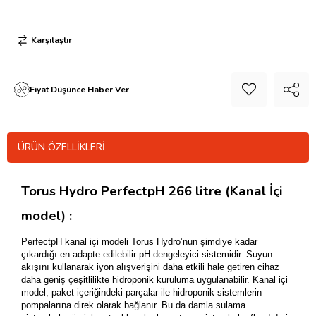
Karşılaştır
Fiyat Düşünce Haber Ver
ÜRÜN ÖZELLIKLERI
Torus Hydro PerfectpH 266 litre (Kanal İçi
model) :
PerfectpH kanal içi modeli Torus Hydro’nun şimdiye kadar
çıkardığı en adapte edilebilir pH dengeleyici sistemidir. Suyun
akışını kullanarak iyon alışverişini daha etkili hale getiren cihaz
daha geniş çeşitlilikte hidroponik kuruluma uygulanabilir. Kanal içi
model, paket içeriğindeki parçalar ile hidroponik sistemlerin
pompalarına direk olarak bağlanır. Bu da damla sulama