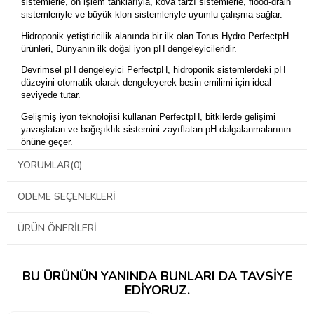
sistemlerle, ön işlem tanklarıyla, kova tarzı sistemlerle, flood-drain
sistemleriyle ve büyük klon sistemleriyle uyumlu çalışma sağlar.
Hidroponik yetiştiricilik alanında bir ilk olan Torus Hydro PerfectpH
ürünleri, Dünyanın ilk doğal iyon pH dengeleyicileridir.
Devrimsel pH dengeleyici PerfectpH, hidroponik sistemlerdeki pH
düzeyini otomatik olarak dengeleyerek besin emilimi için ideal
seviyede tutar.
Gelişmiş iyon teknolojisi kullanan PerfectpH, bitkilerde gelişimi
yavaşlatan ve bağışıklık sistemini zayıflatan pH dalgalanmalarının
önüne geçer.
PerfectpH kullanarak, kimyasal ph düzenleyicilerin kullanımının,
YORUMLAR
(0)
sık rezervuar ve besinli su değişimlerinin önüne geçebilir,
hasadınızı arttırabilirsiniz.
ÖDEME SEÇENEKLERI
Nasıl Çalışır :
ÜRÜN ÖNERILERI
Bitkiler besin emilimi gibi süreçler sırasında kökleri vasıtasıyla
H+/OH- iyonlarını geri bırakırlar. Bu yüklü iyonlar doğal koşullarda
(dış mekan toprak gibi) toprak tarafından emilip dağıtılır fakat
hidroponik sistemlerde bu iyonlar zamanla birikerek pH
BU ÜRÜNÜN YANINDA BUNLARI DA TAVSIYE
dalgalanmalarına ve pH seviyesinin istenen seviyenin dışına
EDIYORUZ.
çıkmasına sebep olur. PerfectpH bu iyonları ortamdan alarak pH
seviyesini olması gerektiği sınırlar içerisinde tutar. Bunun