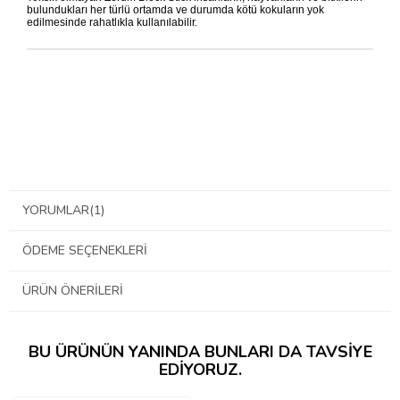
bulundukları her türlü ortamda ve durumda kötü kokuların yok
edilmesinde rahatlıkla kullanılabilir.
YORUMLAR
(1)
ÖDEME SEÇENEKLERI
ÜRÜN ÖNERILERI
BU ÜRÜNÜN YANINDA BUNLARI DA TAVSIYE
EDIYORUZ.