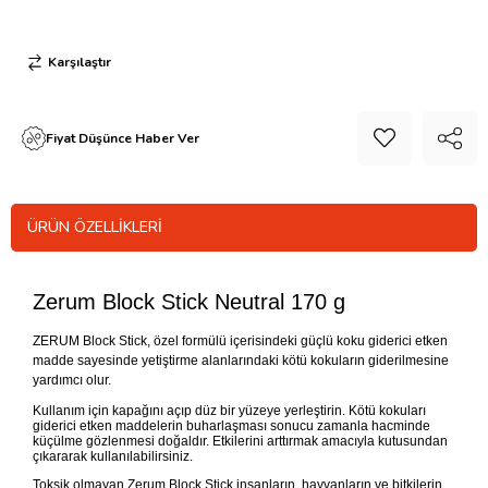
Karşılaştır
Fiyat Düşünce Haber Ver
ÜRÜN ÖZELLIKLERI
Zerum Block Stick Neutral 170 g
ZERUM Block Stick, özel formülü içerisindeki güçlü koku giderici etken
madde sayesinde yetiştirme alanlarındaki kötü kokuların giderilmesine
yardımcı olur.
Kullanım için kapağını açıp düz bir yüzeye yerleştirin. Kötü kokuları
giderici etken maddelerin buharlaşması sonucu zamanla hacminde
küçülme gözlenmesi doğaldır. Etkilerini arttırmak amacıyla kutusundan
çıkararak kullanılabilirsiniz.
Toksik olmayan Zerum Block Stick insanların, hayvanların ve bitkilerin