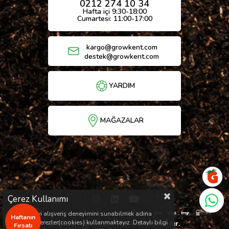
0212 274 10 34
Hafta içi 9:30-18:00
Cumartesi: 11:00-17:00
kargo@growkent.com
destek@growkent.com
YARDIM
MAĞAZALAR
Çerez Kullanımı
Sizlere en iyi alışveriş deneyimini sunabilmek adına
Haftanın
sitemizde çerezler(cookies) kullanmaktayız. Detaylı bilgi
© Copyright 2026 / Her hakkı saklıdır.
Fırsatı