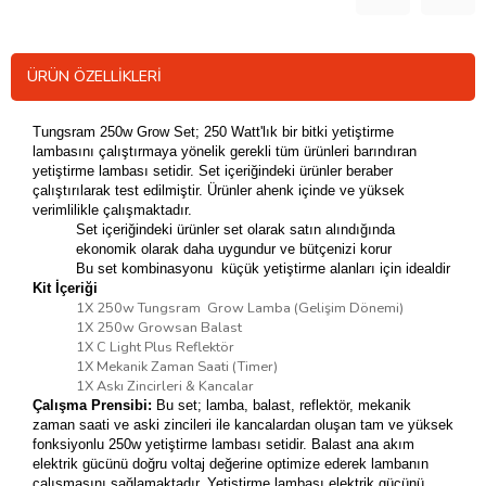
ÜRÜN ÖZELLIKLERI
Tungsram 250w Grow Set; 250 Watt'lık bir bitki yetiştirme
lambasını çalıştırmaya yönelik gerekli tüm ürünleri barındıran
yetiştirme lambası setidir. Set içeriğindeki ürünler beraber
çalıştırılarak test edilmiştir. Ürünler ahenk içinde ve yüksek
verimlilikle çalışmaktadır.
Set içeriğindeki ürünler set olarak satın alındığında
ekonomik olarak daha uygundur ve bütçenizi korur
Bu set kombinasyonu küçük yetiştirme alanları için idealdir
Kit İçeriği
1X 250w Tungsram Grow Lamba (Gelişim Dönemi)
1X 250w Growsan Balast
1X C Light Plus Reflektör
1X Mekanik Zaman Saati (Timer)
1X Askı Zincirleri & Kancalar
Çalışma Prensibi:
Bu set; lamba, balast, reflektör, mekanik
zaman saati ve aski zincileri ile kancalardan oluşan tam ve yüksek
fonksiyonlu 250w yetiştirme lambası setidir.
Balast ana akım
elektrik gücünü doğru voltaj değerine optimize ederek lambanın
çalışmasını sağlamaktadır.
Yetiştirme lambası elektrik gücünü