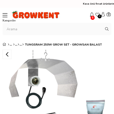
Kasa önü fırsat ürünle
0
0
5
TUNGSRAM 250W GROW SET - GROWSAN BALAST